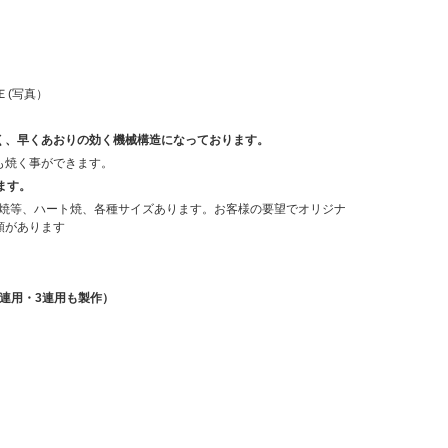
02Ｅ(写真）
く、早くあおりの効く機械構造になっております。
も焼く事ができます。
ます。
川焼等、ハート焼、各種サイズあります。お客様の要望でオリジナ
頼があります
2連用・3連用も製作）