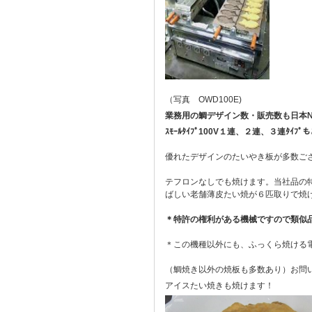
（写真 OWD100E)
業務用の鯛デザイン数・販売数も日本
ｽﾓｰﾙﾀｲﾌﾟ100V１連、２連、３連ﾀｲﾌ
優れたデザインのたいやき板が多数ご
テフロンなしでも焼けます。当社品の
ばしい老舗薄皮たい焼が６匹取りで焼
＊特許の権利がある機械ですので類似
＊この機種以外にも、ふっくら焼ける
（鯛焼き以外の焼板も多数あり）お問
アイスたい焼きも焼けます！