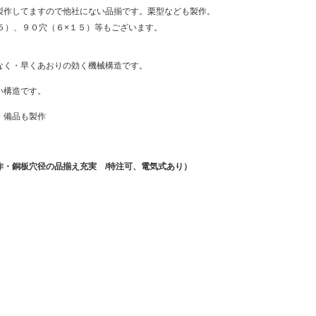
製作してますので他社にない品揃です。栗型なども製作。
５）、９０穴（６×１５）等もございます。
なく・早くあおりの効く機械構造です。
い構造です。
・備品も製作
製作・銅板穴径の品揃え充実 /特注可、電気式あり）