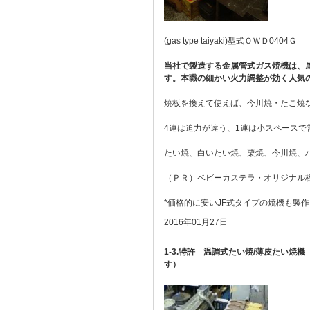
(gas type taiyaki)型式ＯＷＤ0404Ｇ
当社で製造する金属管式ガス焼機は、
す。本職の細かい火力調整が効く人気
焼板を換えて使えば、今川焼・たこ焼
4連は迫力が違う、1連は小スペースで
たい焼、白いたい焼、栗焼、今川焼、
（ＰＲ）ベビーカステラ・オリジナル
*価格的に安いJF式タイプの焼機も製
2016年01月27日
1-3.特許 温調式たい焼/薄皮たい焼機
す）