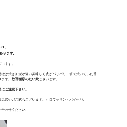
№１。
ﾟもあります。
ざいます。
特徴は焼き加減が違い美味しく皮がパリパリ、箸で焼いていた香
けます。
数百種類のたい焼
ございます。
品にご注意下さい。
電気式やガス式もございます。クロワッサン・パイ生地。
い合わせください。