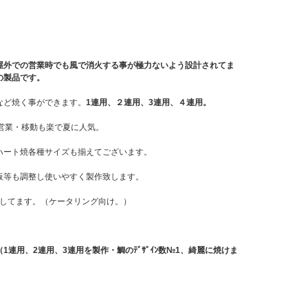
屋外での営業時でも風で消火する事が極力ないよう設計されてま
の製品です。
など焼く事ができます。
1連用、２連用、3連用、４連用。
営業・移動も楽で夏に人気。
ハート焼各種サイズも揃えてございます。
板等も調整し使いやすく製作致します。
作してます。（ケータリング向け。）
（1連用、2連用、3連用を製作・鯛のﾃﾞｻﾞｲﾝ数№1、綺麗に焼けま