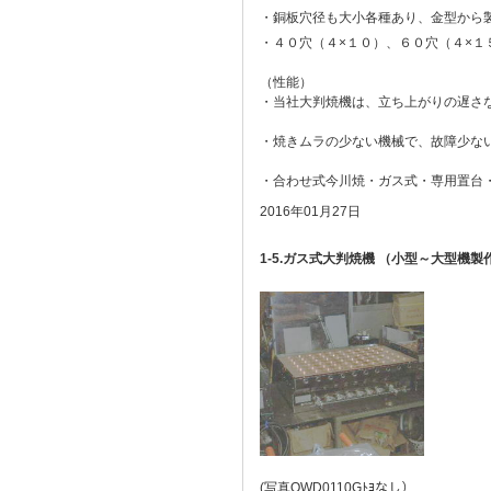
・銅板穴径も大小各種あり、金型から
・４０穴（４×１０）、６０穴（４×１
（性能）
・当社大判焼機は、立ち上がりの遅さ
・焼きムラの少ない機械で、故障少な
・合わせ式今川焼・ガス式・専用置台
2016年01月27日
1-5.ガス式大判焼機 （小型～大型機
(写真OWD0110Gﾄﾖなし）