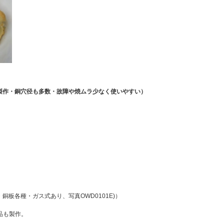
機製作・銅穴径も多数・故障や焼ムラ少なく使いやすい）
板各種・ガス式あり、写真OWD0101E)）
品も製作。