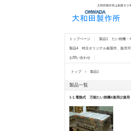
大和田製作所は創業８０
株式会社大和田製作
トップページ
製品1 たい焼機・
製品4 特注オリジナル板製作、販売
お問い合わせ
トップ
›
製品1
製品一覧
1-1.電熱式 万能たい焼機4連用(2連