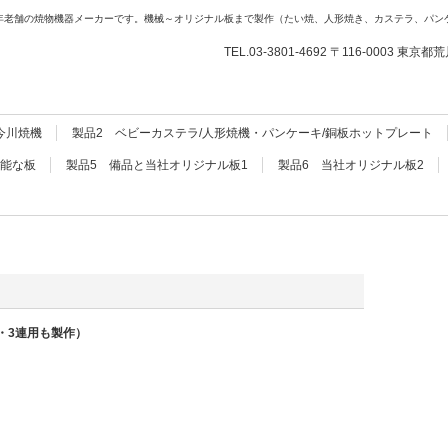
年老舗の焼物機器メーカーです。機械～オリジナル板まで製作（たい焼、人形焼き、カステラ、パン
TEL.03-3801-4692 〒116-0003 東京
所
今川焼機
製品2 ベビーカステラ/人形焼機・パンケーキ/銅板ホットプレート
可能な板
製品5 備品と当社オリジナル板1
製品6 当社オリジナル板2
用・3連用も製作）