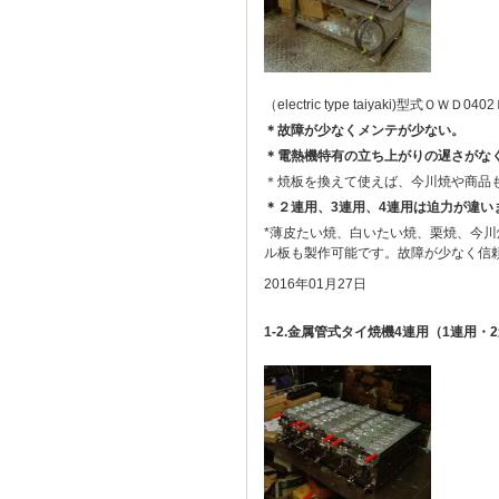
（electric type taiyaki)型式ＯＷＤ04
＊故障が少なくメンテが少ない。
＊電熱機特有の立ち上がりの遅さがな
＊焼板を換えて使えば、今川焼や商品
＊２連用、3連用、4連用は迫力が違い
*薄皮たい焼、白いたい焼、栗焼、今
ル板も製作可能です。故障が少なく信
2016年01月27日
1-2.金属管式タイ焼機4連用（1連用・